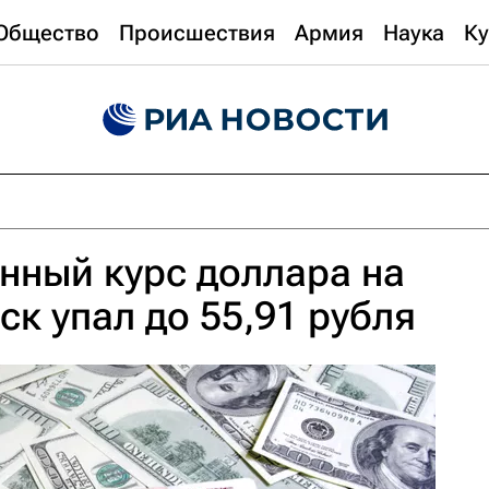
Общество
Происшествия
Армия
Наука
Ку
нный курс доллара на
ск упал до 55,91 рубля