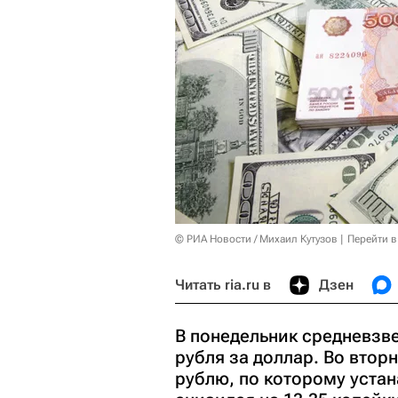
© РИА Новости / Михаил Кутузов
Перейти в
Читать ria.ru в
Дзен
В понедельник средневзв
рубля за доллар. Во втор
рублю, по которому уста