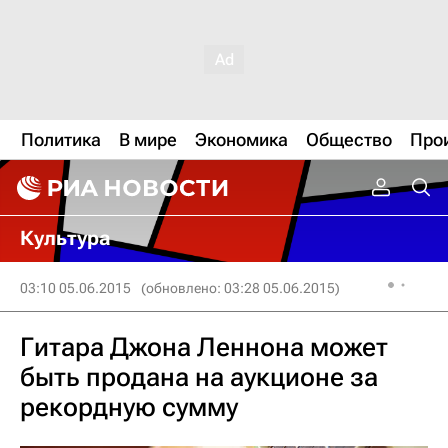
Политика
В мире
Экономика
Общество
Про
Культура
03:10 05.06.2015
(обновлено: 03:28 05.06.2015)
Гитара Джона Леннона может
быть продана на аукционе за
рекордную сумму