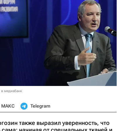
 в медиабанк
МАКС
Telegram
гозин также выразил уверенность, что
 сама: начиная от специальных тканей и