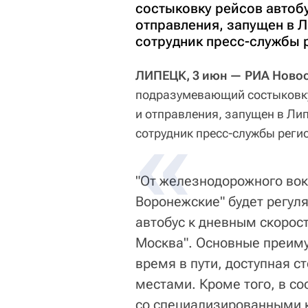
состыковку рейсов автоб
отправления, запущен в 
сотрудник пресс-службы 
ЛИПЕЦК, 3 июн — РИА Ново
подразумевающий состыковку
и отправления, запущен в Ли
сотрудник пресс-службы реги
"От железнодорожного вок
Воронежские" будет регул
автобус к дневным скорос
Москва". Основные преим
время в пути, доступная с
местами. Кроме того, в со
со специализированными к