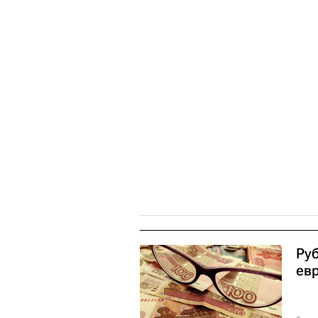
Руб
ев