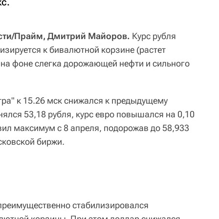
с.
сти/Прайм, Дмитрий Майоров.
Курс рубля
изируется к бивалютной корзине (растет
) на фоне слегка дорожающей нефти и сильного
тра" к 15.26 мск снижался к предыдущему
нялся 53,18 рубля, курс евро повышался на 0,10
вил максимум с 8 апреля, подорожав до 58,933
сковской биржи.
 преимущественно стабилизировался
лютной корзины. При этом доллар снижался