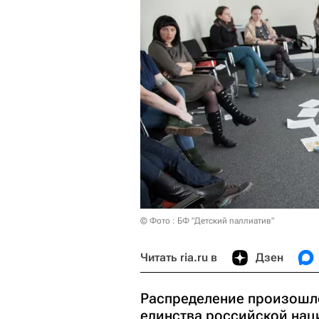
© Фото : БФ "Детский паллиатив"
Читать ria.ru в
Дзен
Распределение произошл
единства российской нац