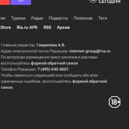
гия
Туризм
Радио
Подкасты
Полезное
Теги
uStore
Ria.ru APK
RSS
Архив
Главный редактор:
Гаврилова А.В.
Адрес электронной почты Редакции:
internet-group@ria.ru
По вопросам размещения пресс-релизов и рекламы
воспользуйтесь
формой обратной связи
Телефон Редакции:
7 (495) 645-6601
Чтобы связаться с редакцией или сообщить обо всех
замеченных ошибках, воспользуйтесь
формой обратной
связи
.