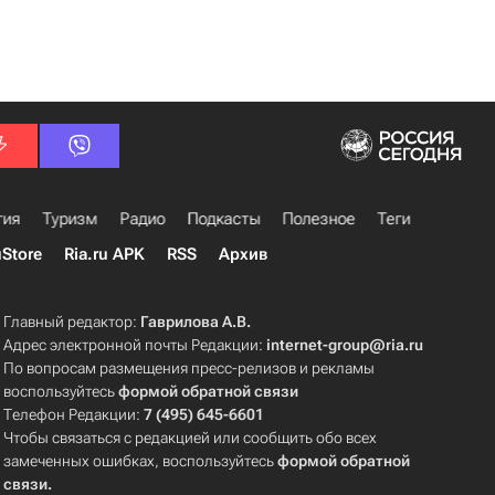
гия
Туризм
Радио
Подкасты
Полезное
Теги
uStore
Ria.ru APK
RSS
Архив
Главный редактор:
Гаврилова А.В.
Адрес электронной почты Редакции:
internet-group@ria.ru
По вопросам размещения пресс-релизов и рекламы
воспользуйтесь
формой обратной связи
Телефон Редакции:
7 (495) 645-6601
Чтобы связаться с редакцией или сообщить обо всех
замеченных ошибках, воспользуйтесь
формой обратной
связи
.