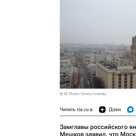
© AP Photo / Dmitry Lovetsky
Читать ria.ru в
Дзен
Замглавы российского в
Мешков заявил, что Моск