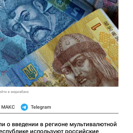
ейти в медиабанк
МАКС
Telegram
ли о введении в регионе мультивалютной
еспублике используют российские