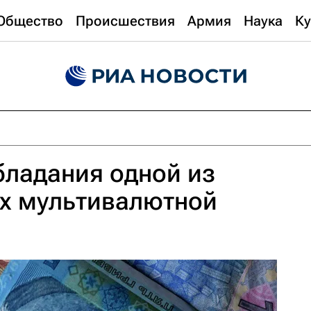
Общество
Происшествия
Армия
Наука
Ку
бладания одной из
ах мультивалютной