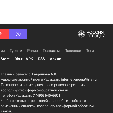
гия
Туризм
Радио
Подкасты
Полезное
Теги
uStore
Ria.ru APK
RSS
Архив
Главный редактор:
Гаврилова А.В.
Адрес электронной почты Редакции:
internet-group@ria.ru
По вопросам размещения пресс-релизов и рекламы
воспользуйтесь
формой обратной связи
Телефон Редакции:
7 (495) 645-6601
Чтобы связаться с редакцией или сообщить обо всех
замеченных ошибках, воспользуйтесь
формой обратной
связи
.