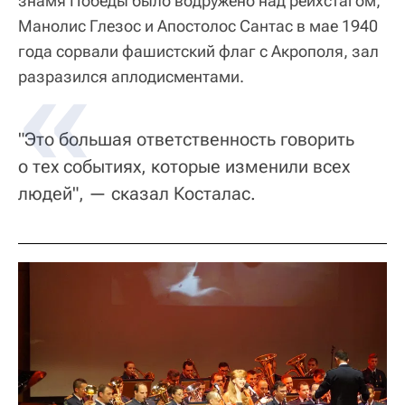
знамя Победы было водружено над рейхстагом,
Манолис Глезос и Апостолос Сантас в мае 1940
года сорвали фашистский флаг с Акрополя, зал
разразился аплодисментами.
"Это большая ответственность говорить
о тех событиях, которые изменили всех
людей", — сказал Косталас.