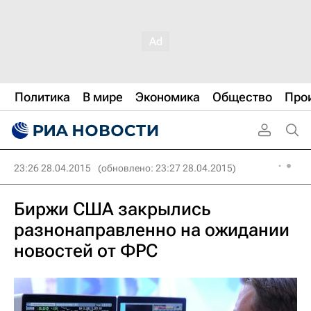
Политика
В мире
Экономика
Общество
Про
23:26 28.04.2015
(обновлено: 23:27 28.04.2015)
Биржи США закрылись
разнонаправленно на ожидании
новостей от ФРС