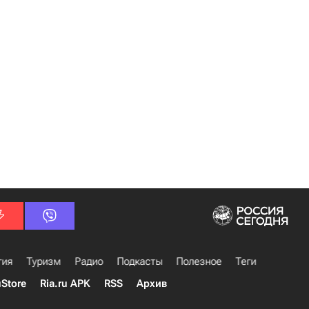
гия
Туризм
Радио
Подкасты
Полезное
Теги
uStore
Ria.ru APK
RSS
Архив