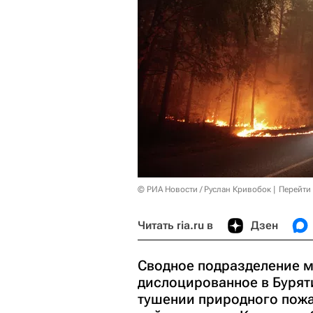
© РИА Новости / Руслан Кривобок
Перейти
Читать ria.ru в
Дзен
Сводное подразделение м
дислоцированное в Бурят
тушении природного пожа