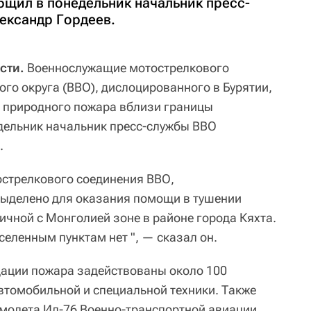
бщил в понедельник начальник пресс-
ександр Гордеев.
сти.
Военнослужащие мотострелкового
го округа (ВВО), дислоцированного в Бурятии,
и природного пожара вблизи границы
дельник начальник пресс-службы ВВО
.
стрелкового соединения ВВО,
выделено для оказания помощи в тушении
ичной с Монголией зоне в районе города Кяхта.
еленным пунктам нет ", — сказал он.
дации пожара задействованы около 100
втомобильной и специальной техники. Также
молета Ил-76 Военно-транспортной авиации,