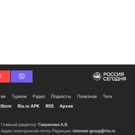
гия
Туризм
Радио
Подкасты
Полезное
Теги
uStore
Ria.ru APK
RSS
Архив
Главный редактор:
Гаврилова А.В.
Адрес электронной почты Редакции:
internet-group@ria.ru