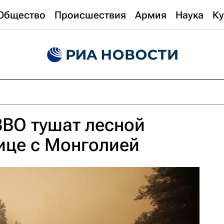
Общество
Происшествия
Армия
Наука
Ку
ВВО тушат лесной
ице с Монголией