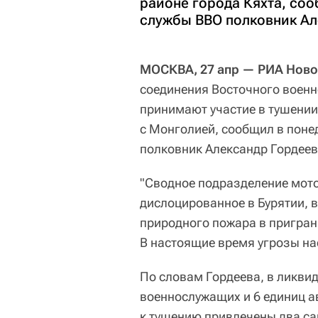
районе города Кяхта, соо
службы ВВО полковник Ал
МОСКВА, 27 апр — РИА Ново
соединения Восточного военно
принимают участие в тушени
с Монголией, сообщил в поне
полковник Александр Гордеев
"Сводное подразделение мото
дислоцированное в Бурятии, 
природного пожара в пригран
В настоящие время угрозы нас
По словам Гордеева, в ликви
военнослужащих и 6 единиц а
к тушению привлечены два са