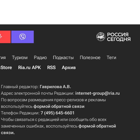
гия
Туризм
Радио
Подкасты
Полезное
Теги
uStore
Ria.ru APK
RSS
Архив
Главный редактор:
Гаврилова А.В.
Адрес электронной почты Редакции:
internet-group@ria.ru
По вопросам размещения пресс-релизов и рекламы
воспользуйтесь
формой обратной связи
Телефон Редакции:
7 (495) 645-6601
Чтобы связаться с редакцией или сообщить обо всех
замеченных ошибках, воспользуйтесь
формой обратной
связи
.