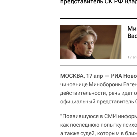
представитель СК РФ Вла
Ми
Ва
17 ап
МОСКВА, 17 апр — РИА Ново
чиновнице Минобороны Евгени
действительности, речь идет 
официальный представитель 
"Появившуюся в СМИ информ
как последнюю попытку психо
а также судей, которым в бл