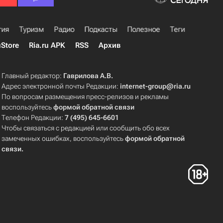
гия
Туризм
Радио
Подкасты
Полезное
Теги
uStore
Ria.ru APK
RSS
Архив
Главный редактор:
Гаврилова А.В.
Адрес электронной почты Редакции:
internet-group@ria.ru
По вопросам размещения пресс-релизов и рекламы
воспользуйтесь
формой обратной связи
Телефон Редакции:
7 (495) 645-6601
Чтобы связаться с редакцией или сообщить обо всех
замеченных ошибках, воспользуйтесь
формой обратной
связи
.