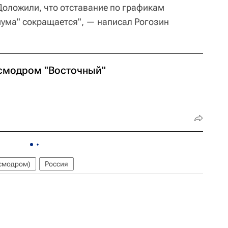
 Доложили, что отставание по графикам
ума" сокращается", — написал Рогозин
смодром "Восточный"
смодром)
Россия