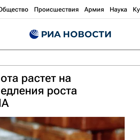
Общество
Происшествия
Армия
Наука
Ку
ота растет на
едления роста
ША