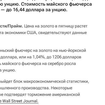
ую унцию. Стоимость майского фьючерса
 — до 16,44 доллара за унцию.
сти/Прайм.
Цена на золото в пятницу растет
та экономики США, свидетельствуют данные
юньский фьючерс на золото на нью-йоркской
доллара, или на 1,04%, до 1206 долларов
ь майского фьючерса на серебро росла
а унцию.
ыйдет блок макроэкономической статистики,
мышленного производства. Некоторые
ые подтвердят торможение американской
e Wall Street Journal.