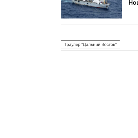
Но
Траулер "Дальний Восток"