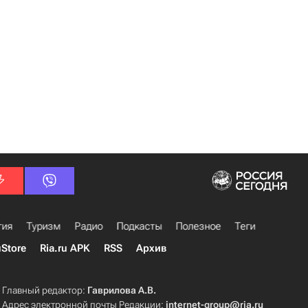
гия
Туризм
Радио
Подкасты
Полезное
Теги
uStore
Ria.ru APK
RSS
Архив
Главный редактор:
Гаврилова А.В.
Адрес электронной почты Редакции:
internet-group@ria.ru