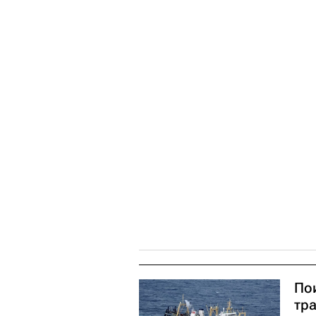
По
тр