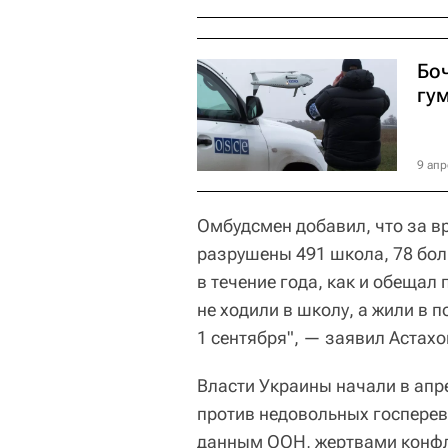
Бо
гу
9 апр
Омбудсмен добавил, что за в
разрушены 491 школа, 78 боль
в течение года, как и обещал
не ходили в школу, а жили в п
1 сентября", — заявил Астахо
Власти Украины начали в апр
против недовольных госперев
данным ООН, жертвами конфли