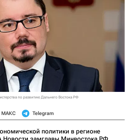
истерства по развитию Дальнего Востока РФ
МАКС
Telegram
кономической политики в регионе
А Новости замглавы Минвостока РФ