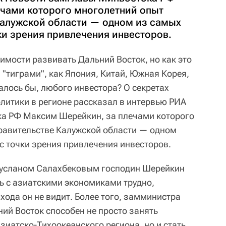
чами которого многолетний опыт
Калужской области — одном из самых
ки зрения привлечения инвесторов.
имости развивать Дальний Восток, но как это
и "тиграми", как Япония, Китай, Южная Корея,
алось бы, любого инвестора? О секретах
литики в регионе рассказал в интервью РИА
а РФ Максим Шерейкин, за плечами которого
равительстве Калужской области — одном
с точки зрения привлечения инвесторов.
 Русланом Салахбековым господин Шерейкин
ть с азиатскими экономиками трудно,
ыхода он не видит. Более того, замминистра
ний Восток способен не просто занять
зиатско-Тихоокеанского региона, но и стать