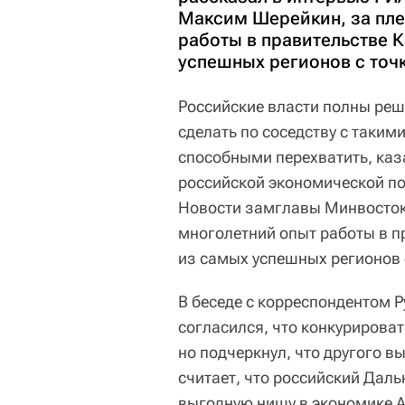
Максим Шерейкин, за пле
работы в правительстве 
успешных регионов с точ
Российские власти полны реш
сделать по соседству с таким
способными перехватить, каз
российской экономической по
Новости замглавы Минвосток
многолетний опыт работы в п
из самых успешных регионов 
В беседе с корреспондентом
согласился, что конкурирова
но подчеркнул, что другого в
считает, что российский Даль
выгодную нишу в экономике А