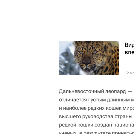
Ви
вп
12 ма
Дальневосточный леопард — 
отличается густым длинным м
и наиболее редких кошек мир
высшего руководства страны 
редкой кошки создан национа
ученых, в результате приняты