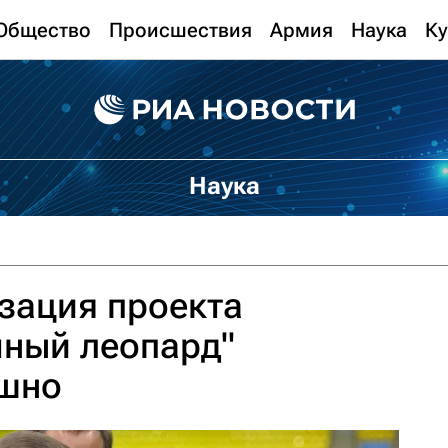
Общество
Происшествия
Армия
Наука
Ку
Наука
зация проекта
чный леопард"
ешно