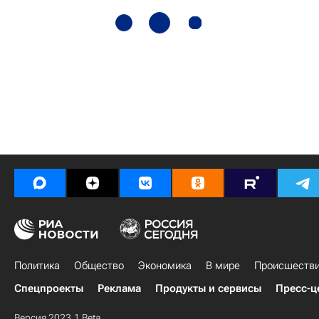
Политика
Общество
Экономика
В мире
Происшеств
Спецпроекты
Реклама
Продукты и сервисы
Пресс-ц
Версия 2023.1 Beta