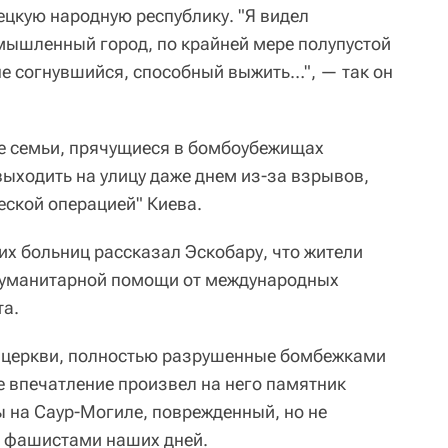
цкую народную республику. "Я видел
ышленный город, по крайней мере полупустой
не согнувшийся, способный выжить…", — так он
ые семьи, прячущиеся в бомбоубежищах
выходить на улицу даже днем из-за взрывов,
ской операцией" Киева.
их больниц рассказал Эскобару, что жители
 гуманитарной помощи от международных
та.
 церкви, полностью разрушенные бомбежками
е впечатление произвел на него памятник
 на Саур-Могиле, поврежденный, но не
, фашистами наших дней.