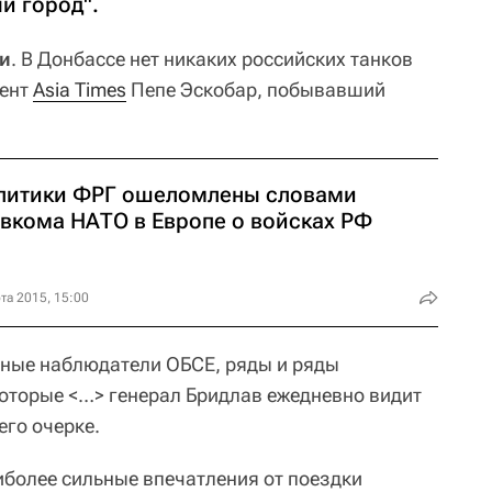
 город".
ти
. В Донбассе нет никаких российских танков
дент
Asia Times
Пепе Эскобар, побывавший
литики ФРГ ошеломлены словами
авкома НАТО в Европе о войсках РФ
та 2015, 15:00
одные наблюдатели ОБСЕ, ряды и ряды
которые <…> генерал Бридлав ежедневно видит
его очерке.
иболее сильные впечатления от поездки