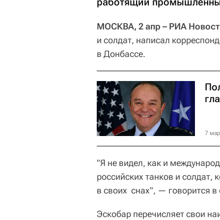
работящий промышленный
МОСКВА, 2 апр – РИА Новос
и солдат, написал корреспон
в Донбассе.
По
гл
7 мар
"Я не видел, как и междунар
российских танков и солдат, 
в своих снах", — говорится в 
Эскобар перечисляет свои на