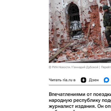
© РИА Новости / Геннадий Дубовой
Перейт
Читать ria.ru в
Дзен
Впечатлениями от поезд
народную республику поде
журналист издания. Он о