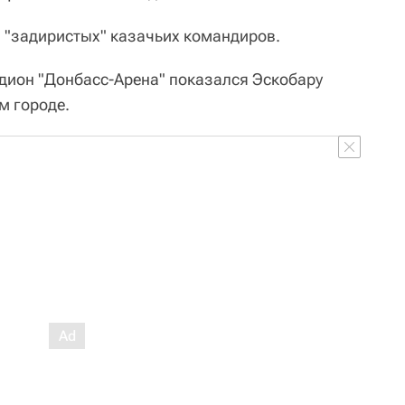
и "задиристых" казачьих командиров.
дион "Донбасс-Арена" показался Эскобару
м городе.