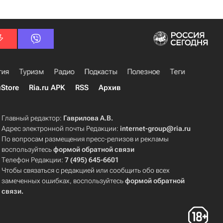
гия
Туризм
Радио
Подкасты
Полезное
Теги
uStore
Ria.ru APK
RSS
Архив
Главный редактор:
Гаврилова А.В.
Адрес электронной почты Редакции:
internet-group@ria.ru
По вопросам размещения пресс-релизов и рекламы
воспользуйтесь
формой обратной связи
Телефон Редакции:
7 (495) 645-6601
Чтобы связаться с редакцией или сообщить обо всех
замеченных ошибках, воспользуйтесь
формой обратной
связи
.