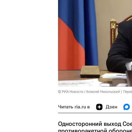
© РИА Новости / Алексей Никольский
Пере
Читать ria.ru в
Дзен
Односторонний выход Сое
противоракетной обороне,