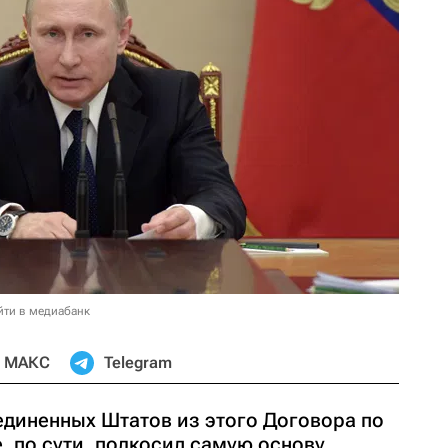
йти в медиабанк
МАКС
Telegram
диненных Штатов из этого Договора по
 по сути, подкосил самую основу,