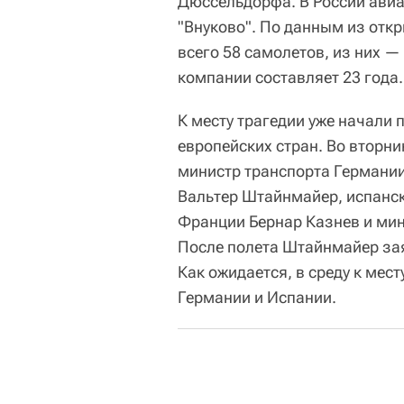
Дюссельдорфа. В России ави
"Внуково". По данным из отк
всего 58 самолетов, из них —
компании составляет 23 года.
К месту трагедии уже начали 
европейских стран. Во вторни
министр транспорта Германи
Вальтер Штайнмайер, испанск
Франции Бернар Казнев и мин
После полета Штайнмайер зая
Как ожидается, в среду к мес
Германии и Испании.