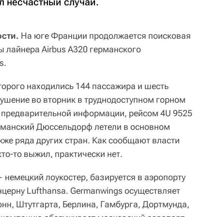
л несчастный случай.
сти.
На юге Франции продолжается поисковая
ы лайнера Airbus A320 германского
s.
торого находились 144 пассажира и шесть
рушение во вторник в труднодоступном горном
 предварительной информации, рейсом 4U 9525
рманский Дюссельдорф летели в основном
кже ряда других стран. Как сообщают власти
кто-то выжил, практически нет.
немецкий лоукостер, базируется в аэропорту
нцерну Lufthansa. Germanwings осуществляет
нн, Штутгарта, Берлина, Гамбурга, Дортмунда,