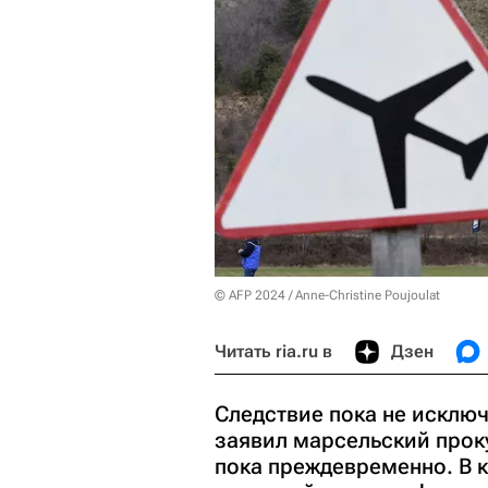
© AFP 2024 / Anne-Christine Poujoulat
Читать ria.ru в
Дзен
Следствие пока не исклю
заявил марсельский проку
пока преждевременно. В к