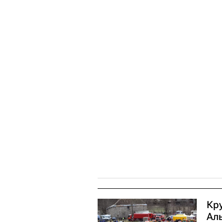
Кр
Аль