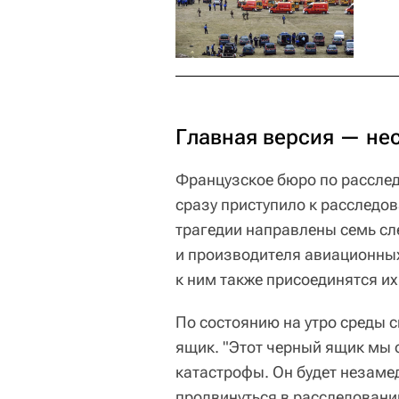
Главная версия — не
Французское бюро по расслед
сразу приступило к расследо
трагедии направлены семь сле
и производителя авиационных 
к ним также присоединятся их
По состоянию на утро среды 
ящик. "Этот черный ящик мы 
катастрофы. Он будет незаме
продвинуться в расследован