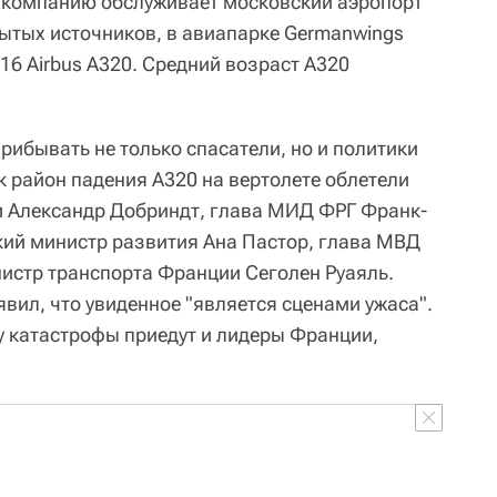
акомпанию обслуживает московский аэропорт
рытых источников, в авиапарке Germanwings
 16 Airbus A320. Средний возраст A320
прибывать не только спасатели, но и политики
к район падения A320 на вертолете облетели
и Александр Добриндт, глава МИД ФРГ Франк-
ий министр развития Ана Пастор, глава МВД
истр транспорта Франции Сеголен Руаяль.
вил, что увиденное "является сценами ужаса".
ту катастрофы приедут и лидеры Франции,