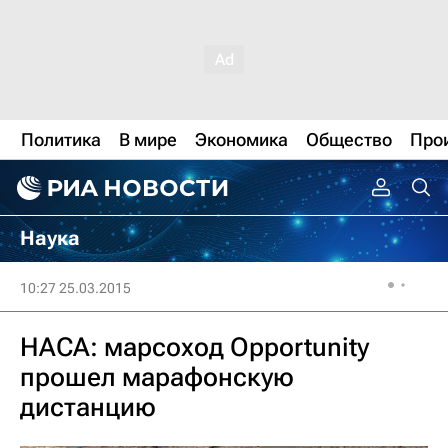
Политика
В мире
Экономика
Общество
Про
Наука
10:27 25.03.2015
НАСА: марсоход Opportunity
прошел марафонскую
дистанцию