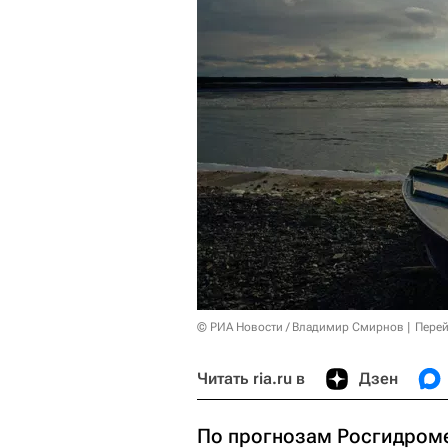
© РИА Новости / Владимир Смирнов
Перей
Читать ria.ru в
Дзен
По прогнозам Росгидромет