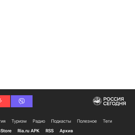
гия
Туризм
Радио
Подкасты
Полезное
Теги
uStore
Ria.ru APK
RSS
Архив