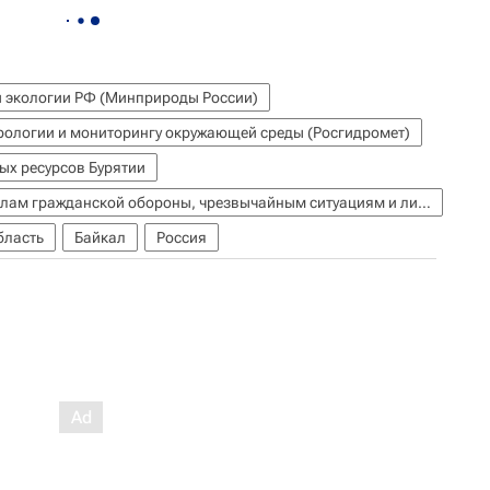
и экологии РФ (Минприроды России)
рологии и мониторингу окружающей среды (Росгидромет)
ых ресурсов Бурятии
МЧС России (Министерство РФ по делам гражданской обороны, чрезвычайным ситуациям и ликвидации последствий стихийных бедствий)
бласть
Байкал
Россия