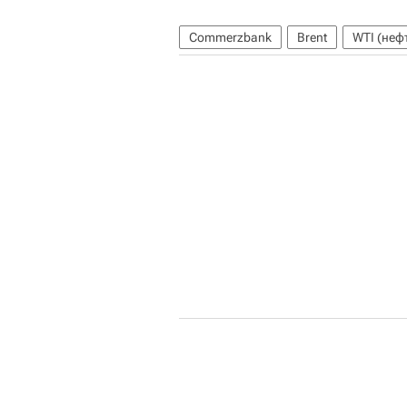
Commerzbank
Brent
WTI (неф