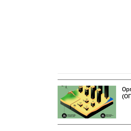
Ор
(О