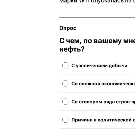
марки WTI опускалась на 0
Опрос
С чем, по вашему мн
нефть?
С увеличением добычи
Со сложной экономическо
Со сговором ряда стран-
Причина в политической 