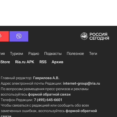
гия
Туризм
Радио
Подкасты
Полезное
Теги
uStore
Ria.ru APK
RSS
Архив
Главный редактор:
Гаврилова А.В.
Адрес электронной почты Редакции:
internet-group@ria.ru
По вопросам размещения пресс-релизов и рекламы
воспользуйтесь
формой обратной связи
Телефон Редакции:
7 (495) 645-6601
Чтобы связаться с редакцией или сообщить обо всех
замеченных ошибках, воспользуйтесь
формой обратной
связи
.