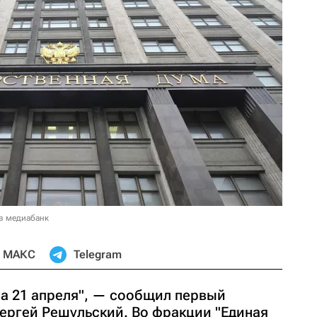
в медиабанк
МАКС
Telegram
ва 21 апреля", — сообщил первый
ргей Решульский. Во фракции "Единая