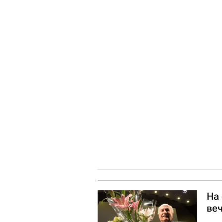
На
ве