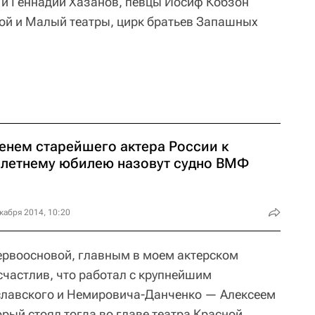
 и Геннадий Хазанов, певцы Иосиф Кобзон
ой и Малый театры, цирк братьев Запашных
енем старейшего актера России к
олетнему юбилею назовут судно ВМФ
кабря 2014, 10:20
первоосновой, главным в моем актерском
счастлив, что работал с крупнейшим
славского и Немировича-Данченко — Алексеем
ый стоял тогда во главе театра Красной,