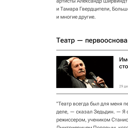
артисты Александр Ширвиндт
и Тамара Гвердцители, Больш
и многие другие.
Театр — первооснова
Им
ст
29 де
"Театр всегда был для меня 
деле, — сказал Зедьдин. — Я 
режиссером, учеником Стани
Дмитриевичем Поповым, котор