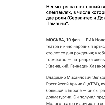
Несмотря на почтенный во
спектаклях, в числе кото
две роли (Сервантес и До
Ламанчи".
МОСКВА, 10 фев — РИА Ново
театра и кино народный арти
сто лет со дня рождения; к ю
торжество — патриарха сцены
Жванецкий, Геннадий Хазанов
Владимир Михайлович Зельдин
Российской Армии (ЦАТРА), ку
большой в Европе — он сыгра
драматургии. Он получал пред
Малого театра и других, но о