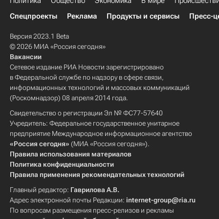
Политика
Общество
Экономика
В мире
Происшеств
Спецпроекты
Реклама
Продукты и сервисы
Пресс-ц
Версия 2023.1 Beta
© 2026 МИА «Россия сегодня»
Вакансии
Сетевое издание РИА Новости зарегистрировано
в Федеральной службе по надзору в сфере связи,
информационных технологий и массовых коммуникаций
(Роскомнадзор) 08 апреля 2014 года.
Свидетельство о регистрации Эл № ФС77-57640
Учредитель: Федеральное государственное унитарное
предприятие Международное информационное агентство
«Россия сегодня»
(МИА «Россия сегодня»).
Правила использования материалов
Политика конфиденциальности
Правила применения рекомендательных технологий
Главный редактор:
Гаврилова А.В.
Адрес электронной почты Редакции:
internet-group@ria.ru
По вопросам размещения пресс-релизов и рекламы