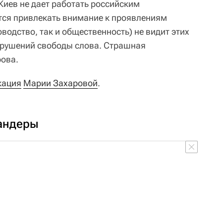
Киев не дает работать российским
тся привлекать внимание к проявлениям
оводство, так и общественность) не видит этих
арушений свободы слова. Страшная
рова.
кация
Марии Захаровой
.
андеры