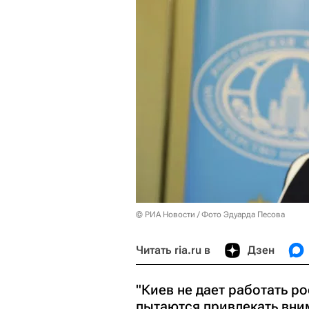
© РИА Новости / Фото Эдуарда Песова
Читать ria.ru в
Дзен
"Киев не дает работать 
пытаются привлекать вни