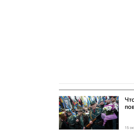
Чт
по
15 ок