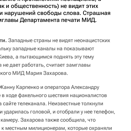
ак и общественность) не видит этих
 и нарушений свободы слова. Страшная
амглавы Департамента печати МИД.
ти.
Западные страны не видят неонацистских
ольку западные каналы на показывают
Киева, а пытающимся поднять эту тему
 не дает работать, считает замглавы
ского МИД Мария Захарова.
 Жанну Карпенко и оператора Александру
 в ходе факельного шествия националистов
а сайте телеканала. Неизвестные толкнули
 и ударилась головой, и отобрали у нее телефон,
 камеру. Захарова также сообщила, что
я к местным милиционерам, которые охраняли