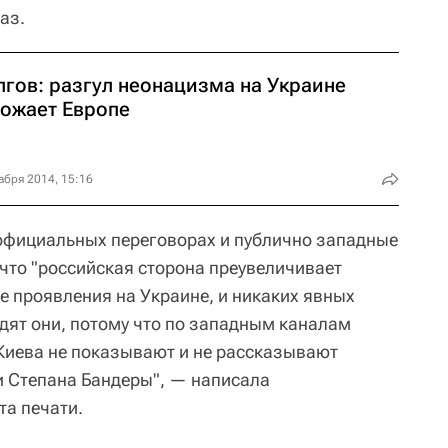
аз.
лгов: разгул неонацизма на Украине
рожает Европе
абря 2014, 15:16
официальных переговорах и публично западные
 что "российская сторона преувеличивает
 проявления на Украине, и никаких явных
видят они, потому что по западным каналам
Киева не показывают и не рассказывают
и Степана Бандеры", — написала
а печати.