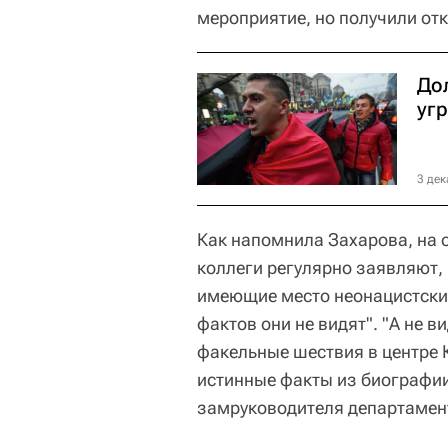
мероприятие, но получили отк
До
уг
3 дек
Как напомнила Захарова, на 
коллеги регулярно заявляют,
имеющие место неонацистские
фактов они не видят". "А не 
факельные шествия в центре 
истинные факты из биографи
замруководителя департамент