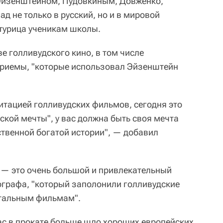
Эйзенштейном, Пудовкиным, Довженко,
д не только в русский, но и в мировой
турица ученикам школы.
ве голливудского кино, в том числе
 приемы, "которые использовал Эйзенштейн
итацией голливудских фильмов, сегодня это
ской мечты", у вас должна быть своя мечта
ственной богатой истории", — добавил
 — это очень большой и привлекательный
графа, "который заполонили голливудские
стальным фильмам".
вас в прокате больше шло хороших европейских