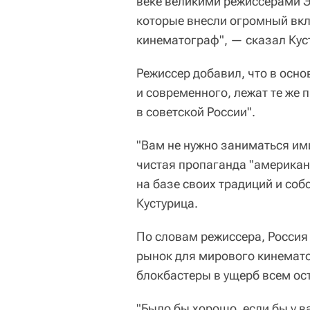
веке великими режиссерами 
которые внесли огромный вкла
кинематограф", — сказал Кус
Режиссер добавил, что в осно
и современного, лежат те же
в советской России".
"Вам не нужно заниматься им
чистая пропаганда "американ
на базе своих традиций и соб
Кустурица.
По словам режиссера, Россия
рынок для мирового кинемато
блокбастеры в ущерб всем о
"Было бы хорошо, если бы у 