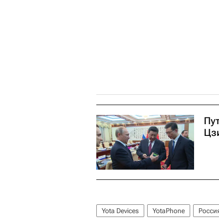
Пу
Цз
Yota Devices
YotaPhone
Росси