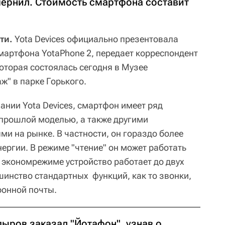
чернил. Стоимость смартфона составит
ти.
Yota Devices официально презентовала
мартфона YotaPhone 2, передает корреспондент
оторая состоялась сегодня в Музее
ж" в парке Горького.
ании Yota Devices, смартфон имеет ряд
прошлой моделью, а также другими
и на рынке. В частности, он гораздо более
ергии. В режиме "чтение" он может работать
В экономрежиме устройство работает до двух
шинство стандартных функций, как то звонки,
ронной почты.
дыров заказал "Йотафон", узнав о