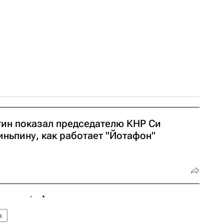
тин показал председателю КНР Си
иньпину, как работает "Йотафон"
я