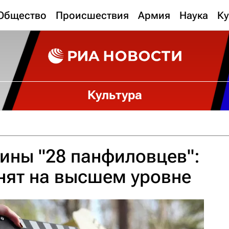
Общество
Происшествия
Армия
Наука
Ку
Культура
ины "28 панфиловцев":
нят на высшем уровне