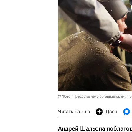
© Фото : Предоставлено организаторами пр
Читать ria.ru в
Дзен
Андрей Шальопа поблагод