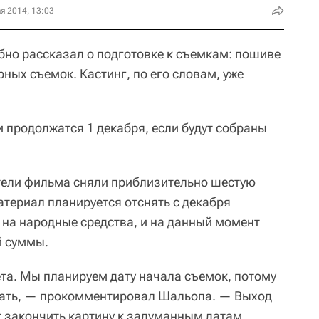
я 2014, 13:03
но рассказал о подготовке к съемкам: пошиве
рных съемок. Кастинг, по его словам, уже
 продолжатся 1 декабря, если будут собраны
тели фильма сняли приблизительно шестую
атериал планируется отснять с декабря
 на народные средства, и на данный момент
й суммы.
ета. Мы планируем дату начала съемок, потому
вать, — прокомментировал Шальопа. — Выход
т закончить картину к задуманным датам,