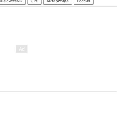
кие системы
GPS
Антарктида
Россия