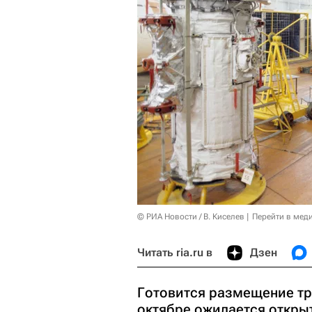
© РИА Новости / В. Киселев
Перейти в мед
Читать ria.ru в
Дзен
Готовится размещение тр
октябре ожидается открыт