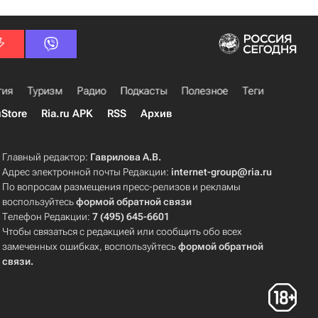
гия
Туризм
Радио
Подкасты
Полезное
Теги
uStore
Ria.ru APK
RSS
Архив
Главный редактор:
Гаврилова А.В.
Адрес электронной почты Редакции:
internet-group@ria.ru
По вопросам размещения пресс-релизов и рекламы
воспользуйтесь
формой обратной связи
Телефон Редакции:
7 (495) 645-6601
Чтобы связаться с редакцией или сообщить обо всех
замеченных ошибках, воспользуйтесь
формой обратной
связи
.