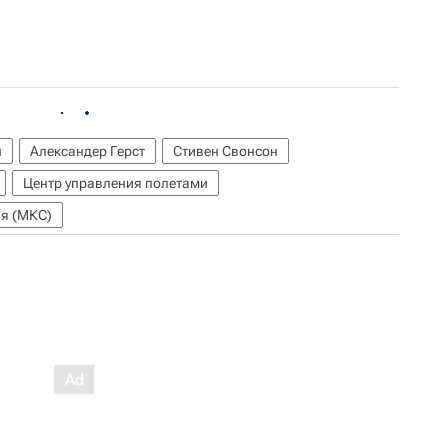
н
Александер Герст
Стивен Свонсон
Центр управления полетами
я (МКС)