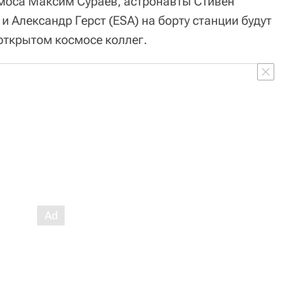
моса Максим Сураев, астронавты Стивен
и Александр Герст (ESA) на борту станции будут
открытом космосе коллег.