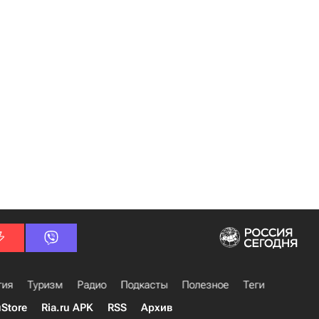
гия
Туризм
Радио
Подкасты
Полезное
Теги
uStore
Ria.ru APK
RSS
Архив