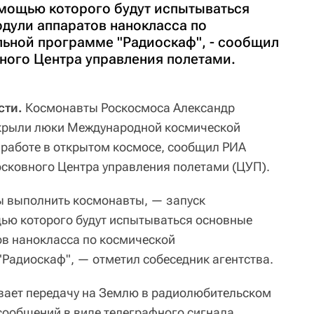
помощью которого будут испытываться
дули аппаратов нанокласса по
ьной программе "Радиоскаф", - сообщил
ного Центра управления полетами.
сти.
Космонавты Роскосмоса Александр
ткрыли люки Международной космической
к работе в открытом космосе, сообщил РИА
сковного Центра управления полетами (ЦУП).
ы выполнить космонавты, — запуск
щью которого будут испытываться основные
в нанокласса по космической
Радиоскаф", — отметил собеседник агентства.
вает передачу на Землю в радиолюбительском
ообщений в виде телеграфного сигнала