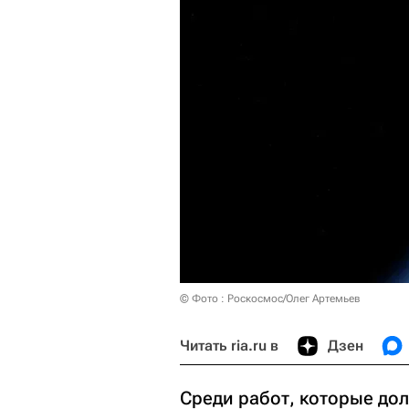
© Фото : Роскосмос/Олег Артемьев
Читать ria.ru в
Дзен
Среди работ, которые до