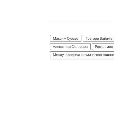
Максим Сураев
Грегори Вайзма
Александр Скворцов
Роскосмос
Международная космическая станци