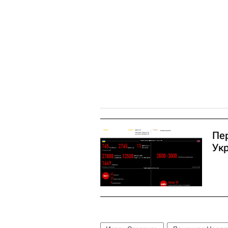
Пе
Ук