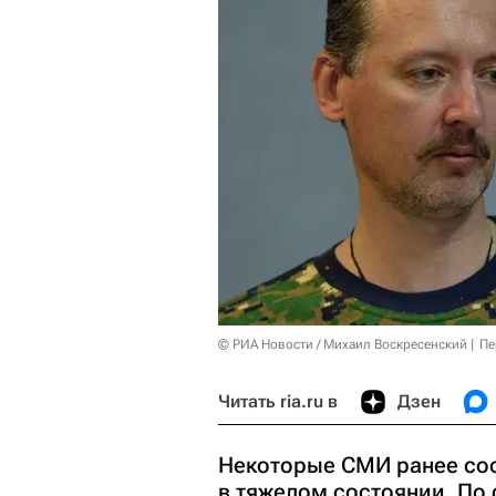
© РИА Новости / Михаил Воскресенский
Пе
Читать ria.ru в
Дзен
Некоторые СМИ ранее соо
в тяжелом состоянии. По