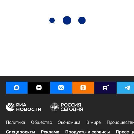
Политика
Общество
Экономика
В мире
Происшеств
Спецпроекты
Реклама
Продукты и сервисы
Пресс-ц