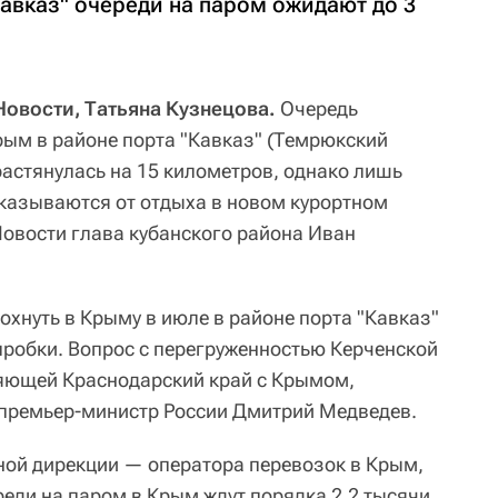
Кавказ" очереди на паром ожидают до 3
овости, Татьяна Кузнецова.
Очередь
рым в районе порта "Кавказ" (Темрюкский
растянулась на 15 километров, однако лишь
тказываются от отдыха в новом курортном
Новости глава кубанского района Иван
хнуть в Крыму в июле в районе порта "Кавказ"
робки. Вопрос с перегруженностью Керченской
яющей Краснодарский край с Крымом,
 премьер-министр России Дмитрий Медведев.
ой дирекции — оператора перевозок в Крым,
реди на паром в Крым ждут порядка 2,2 тысячи