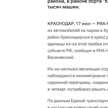
района, в районе порта "
тысяч машин.
КРАСНОДАР, 17 июл — РИА Н
из автомобилей на паром в К
район Краснодарского края) 
единицы из-за этой пробки о
субъекте РФ, сообщил в РИА 
Василевский.
Из-за наплыва желающих отдо
наблюдаются километровые п
паромной переправы, соедин
в четверг потребовал решить
По данным Единой транспортн
в настоящее время своей оче