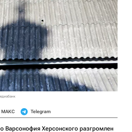
медиабанк
МАКС
Telegram
го Варсонофия Херсонского разгромлен