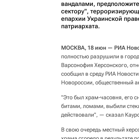
вандалами, предположит
сектору", терроризирующ
епархии Украинской прав
патриархата.
МОСКВА, 18 июн — РИА Ново
полностью разрушили в город
Варсонофия Херсонского, отн
сообщил в среду РИА Новост
Новороссии, общественный ак
"Это был храм-часовня, его с
битами, ломами, выбили стек
действовали", — сказал Каур
В свою очередь местный херс
храма сгорело в результате 