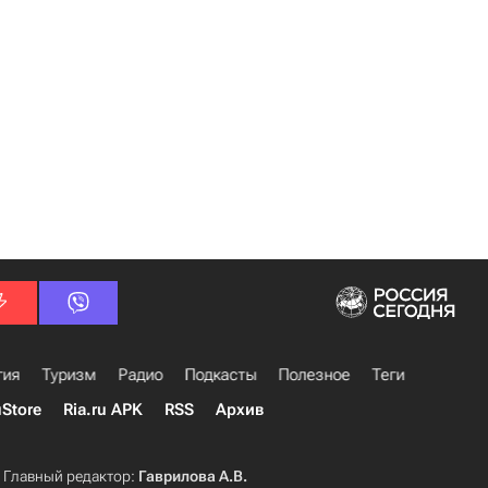
гия
Туризм
Радио
Подкасты
Полезное
Теги
uStore
Ria.ru APK
RSS
Архив
Главный редактор:
Гаврилова А.В.