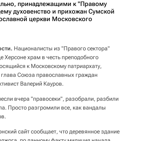
ельно, принадлежащими к "Правому
ему духовенство и прихожан Сумской
ославной церкви Московского
сти.
Националисты из "Правого сектора"
е Херсоне храм в честь преподобного
осящийся к Московскому патриархату,
и глава Союза православных граждан
тивист Валерий Кауров.
несли вчера "правосеки", разобрали, разбили
ла. Просто разгромили все, как вандалы
ов.
онский сайт сообщает, что деревянное здание
поджога, по данному факту милиция начала