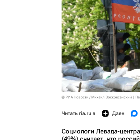
© РИА Новости / Михаил Воскресенский
Пе
Читать ria.ru в
Дзен
Социологи Левада-центра
(49%) считает, что росси