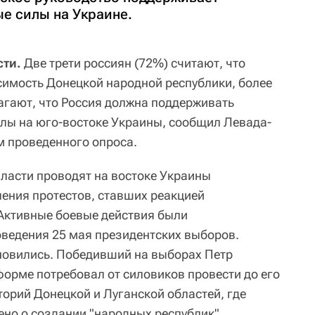
е силы на Украине.
ти.
Две трети россиян (72%) считают, что
имость Донецкой народной республики, более
агают, что Россия должна поддерживать
лы на юго-востоке Украины, сообщил Левада-
м проведенного опроса.
власти проводят на востоке Украины
ения протестов, ставших реакцией
 Активные боевые действия были
ведения 25 мая президентских выборов.
новились. Победивший на выборах Петр
орме потребовал от силовиков провести до его
торий Донецкой и Луганской областей, где
ено о создании "народных республик",