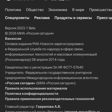
Политика
Общество
Экономика
В мире
Происшеств
Спецпроекты
Реклама
Продукты и сервисы
Пресс-ц
Версия 2023.1 Beta
© 2026 МИА «Россия сегодня»
Вакансии
Сетевое издание РИА Новости зарегистрировано
в Федеральной службе по надзору в сфере связи,
информационных технологий и массовых коммуникаций
(Роскомнадзор) 08 апреля 2014 года.
Свидетельство о регистрации Эл № ФС77-57640
Учредитель: Федеральное государственное унитарное
предприятие Международное информационное агентство
«Россия сегодня»
(МИА «Россия сегодня»).
Правила использования материалов
Политика конфиденциальности
Правила применения рекомендательных технологий
Главный редактор:
Гаврилова А.В.
Адрес электронной почты Редакции:
internet-group@ria.ru