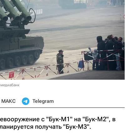
 медиабанк
МАКС
Telegram
евооружение с "Бук-М1" на "Бук-М2", в
ланируется получать "Бук-М3".