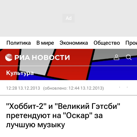
Политика
В мире
Экономика
Общество
Про
Культура
12:28 13.12.2013
(обновлено: 12:44 13.12.2013)
"Хоббит-2" и "Великий Гэтсби"
претендуют на "Оскар" за
лучшую музыку