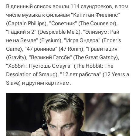
В длинный список вошли 114 саундтреков, в том
числе музыка к фильмам "Капитан Филлипс"
(Captain Phillips), "Советник" (The Counselor),
"Гадкий я 2" (Despicable Me 2), "Элизиум: Рай
не на Земле" (Elysium), "Игра Эндера" (Ender's
Game), "47 ронинов" (47 Ronin), "Гравитация"
(Gravity), "Великий Гэтсби" (The Great Gatsby),
"Хоббит: Пустошь Смауга" (The Hobbit: The
Desolation of Smaug), "12 лет рабства" (12 Years a
Slave) и другим картинам.