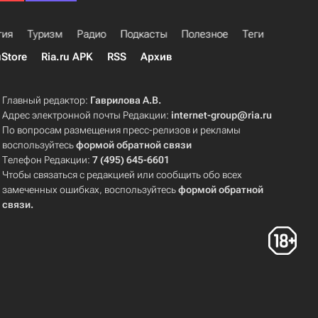
гия
Туризм
Радио
Подкасты
Полезное
Теги
uStore
Ria.ru APK
RSS
Архив
Главный редактор:
Гаврилова А.В.
Адрес электронной почты Редакции:
internet-group@ria.ru
По вопросам размещения пресс-релизов и рекламы
воспользуйтесь
формой обратной связи
Телефон Редакции:
7 (495) 645-6601
Чтобы связаться с редакцией или сообщить обо всех
замеченных ошибках, воспользуйтесь
формой обратной
связи
.