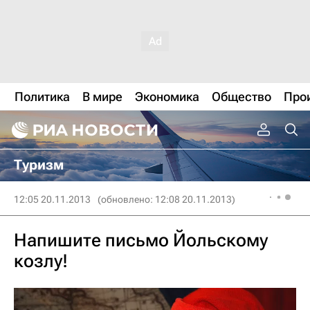
Политика
В мире
Экономика
Общество
Про
Туризм
12:05 20.11.2013
(обновлено: 12:08 20.11.2013)
Напишите письмо Йольскому
козлу!