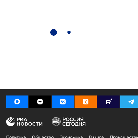
Политика
Общество
Экономика
В мире
Происшеств