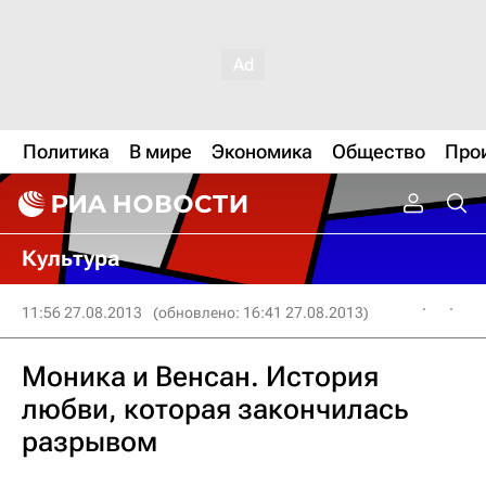
Политика
В мире
Экономика
Общество
Про
Культура
11:56 27.08.2013
(обновлено: 16:41 27.08.2013)
Моника и Венсан. История
любви, которая закончилась
разрывом